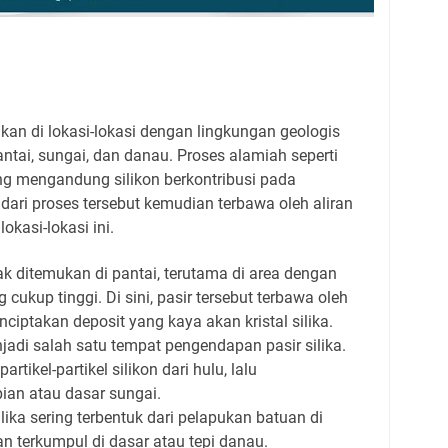
ukan di lokasi-lokasi dengan lingkungan geologis
antai, sungai, dan danau. Proses alamiah seperti
ng mengandung silikon berkontribusi pada
 dari proses tersebut kemudian terbawa oleh aliran
okasi-lokasi ini.
ak ditemukan di pantai, terutama di area dengan
cukup tinggi. Di sini, pasir tersebut terbawa oleh
ciptakan deposit yang kaya akan kristal silika.
adi salah satu tempat pengendapan pasir silika.
tikel-partikel silikon dari hulu, lalu
ian atau dasar sungai.
ilika sering terbentuk dari pelapukan batuan di
n terkumpul di dasar atau tepi danau.