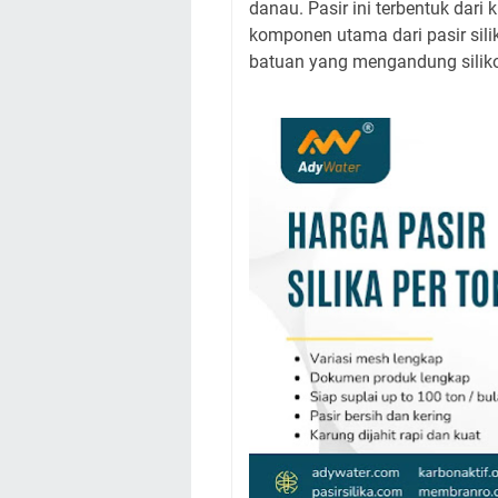
danau. Pasir ini terbentuk dari 
komponen utama dari pasir silika
batuan yang mengandung silikon