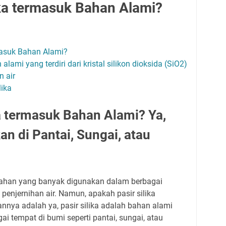
ika termasuk Bahan Alami?
masuk Bahan Alami?
alami yang terdiri dari kristal silikon dioksida (SiO2)
n air
lika
a termasuk Bahan Alami? Ya,
 di Pantai, Sungai, atau
u bahan yang banyak digunakan dalam berbagai
 penjernihan air. Namun, apakah pasir silika
nya adalah ya, pasir silika adalah bahan alami
i tempat di bumi seperti pantai, sungai, atau