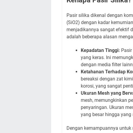
Kenapa Pasir Silika?
Pasir silika dikenal dengan kom
(SiO2) dengan kadar kemurnian y
menjadikannya sangat efektif da
adalah beberapa alasan mengapa
Kepadatan Tinggi:
Pasir 
yang keras. Ini memungki
dengan media filter lain
Ketahanan Terhadap Kor
bereaksi dengan zat kimi
korosi, yang sangat penti
Ukuran Mesh yang Berva
mesh, memungkinkan pen
penyaringan. Ukuran mes
yang besar hingga yang s
Dengan kemampuannya untuk m